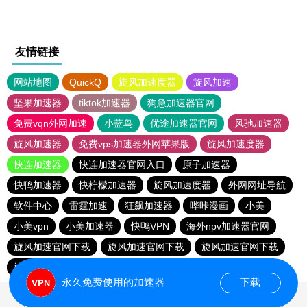
友情链接
网站地图
QuickQ
旋风加速度器
旋风加速
坚果加速器
tiktok加速器
狗急加速器官网
免费vqn外网加速
小蓝鸟
优途加速器官网
风驰加速器
旋风加速器
免费vps加速器外网苹果版
旋风加速度器
快连加速器
快连加速器官网入口
原子加速器
快鸭加速器
快柠檬加速器
旋风加速度器
外网网址导航
软件中心
雷霆加速
狂飙加速器
哔咔漫画
小美
小美vpn
小美加速器
快鸭VPN
海外npv加速器官网
旋风加速官网下载
旋风加速官网下载
旋风加速官网下载
旋风加速官网下载
永久免费使用的加速器
下载