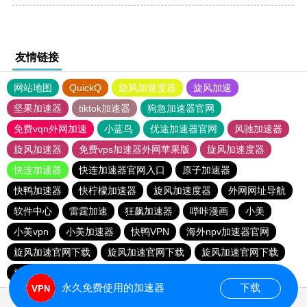
友情链接
网站地图
QuickQ
旋风加速度器
旋风加速
坚果加速器
tiktok加速器
狗急加速器官网
免费vqn外网加速
小蓝鸟
优途加速器官网
风驰加速器
旋风加速器
免费vps加速器外网苹果版
旋风加速度器
快连加速器
快连加速器官网入口
原子加速器
快鸭加速器
快柠檬加速器
旋风加速度器
外网网址导航
软件中心
雷霆加速
狂飙加速器
哔咔漫画
小美
小美vpn
小美加速器
快鸭VPN
海外npv加速器官网
旋风加速官网下载
旋风加速官网下载
旋风加速官网下载
旋风加速官网下载
永久免费使用的加速器
下载