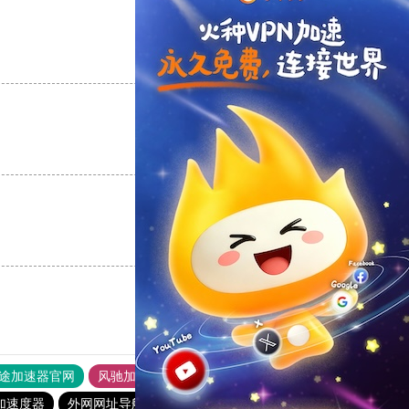
支持
[0]
反对
[0]
支持
[0]
反对
[0]
支持
[0]
反对
[0]
途加速器官网
风驰加速器
旋风加速器
加速度器
外网网址导航
软件中心
雷霆加速
狂飙加速器